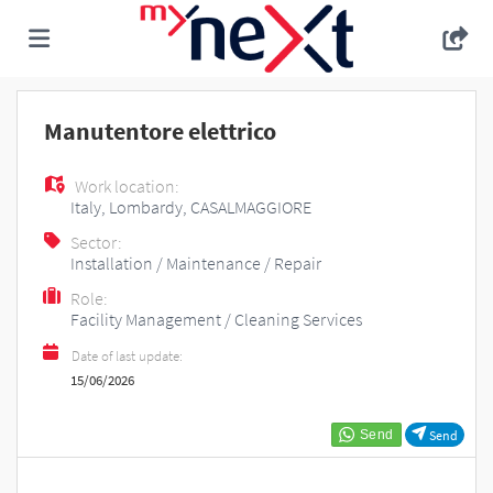
Home
Manutentore elettrico
Work location:
Job
Italy
,
Lombardy
,
CASALMAGGIORE
Sector:
Installation / Maintenance / Repair
list
Upload
Role:
Facility Management / Cleaning Services
your
Login
Date of last update:
15/06/2026
CV
Language
Send