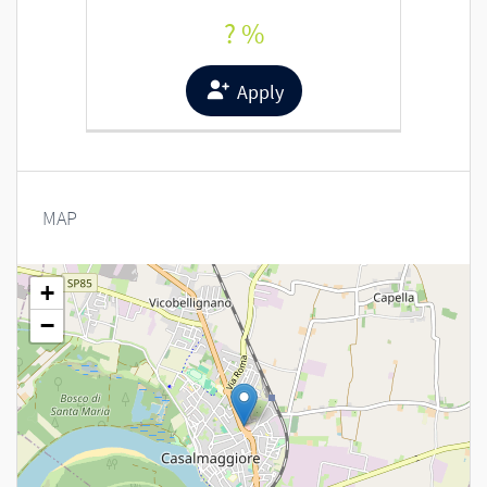
? %
Apply
MAP
+
−