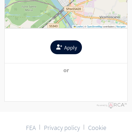
Leaflet
|
©
OpenStreetMap
contributors |
Navigator
Apply
or
Powered by
FEA
Privacy policy
Cookie
│
│