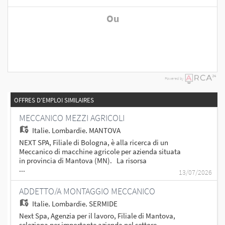
Ou
Powered by
OFFRES D'EMPLOI SIMILAIRES
MECCANICO MEZZI AGRICOLI
Italie,
Lombardie, MANTOVA
NEXT SPA, Filiale di Bologna, è alla ricerca di un
Meccanico di macchine agricole per azienda situata
in provincia di Mantova (MN). La risorsa
...
selezionata si occuperà di: - Attività di montaggio,
13/07/2026
manutenzione e riparazione sui macchinari; -
Collaborazione con il team per garantire elevati
ADDETTO/A MONTAGGIO MECCANICO
standard di qualità e sicurezza sul lavoro; - Capacità
Italie,
Lombardie, SERMIDE
di diagnosticare e risolvere problemi meccanici,
guasti e anomalie nelle attrezzature. Requisiti: -
Next Spa, Agenzia per il lavoro, Filiale di Mantova,
Esperienza maturata in ambito meccanico,
seleziona per importante azienda nel settore