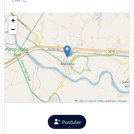
+
−
Leaflet
|
©
OpenStreetMap
contributors |
Navigator
Postuler