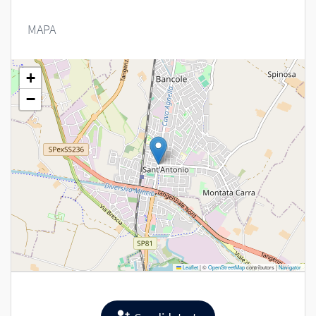
MAPA
+
−
Leaflet
|
©
OpenStreetMap
contributors |
Navigator