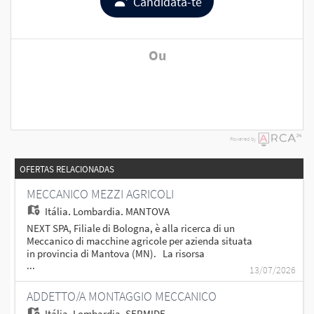
Candidata-te
Ou
Powered by
OFERTAS RELACIONADAS
MECCANICO MEZZI AGRICOLI
Itália,
Lombardia, MANTOVA
NEXT SPA, Filiale di Bologna, è alla ricerca di un
Meccanico di macchine agricole per azienda situata
in provincia di Mantova (MN). La risorsa
...
selezionata si occuperà di: - Attività di montaggio,
13/07/2026
manutenzione e riparazione sui macchinari; -
Collaborazione con il team per garantire elevati
ADDETTO/A MONTAGGIO MECCANICO
standard di qualità e sicurezza sul lavoro; - Capacità
Itália,
Lombardia, SERMIDE