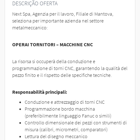
EN
DESCRIÇÃO OFERTA
Next Spa, Agenzia per il lavoro, Filiale di Mantova,
seleziona per importante azienda nel settore
FR
metalmeccanico:
IT
OPERAI TORNITORI – MACCHINE CNC
La risorsa si occuperà della conduzione e
DE
programmazione di torni CNC, garantendo la qualità del
pezzo finito e il rispetto delle specifiche tecniche.
ES
Responsabilità principali:
Conduzione e attrezzaggio di torni CNC
PT
Programmazione bordo macchina
(preferibilmente linguaggio Fanuc o simili)
Controllo dimensionale dei pezzi con strumenti di
misura (calibri, micrometri, comparatori)
Lettura del disegno meccanico