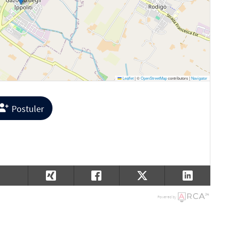
Leaflet
|
©
OpenStreetMap
contributors |
Navigator
Postuler
Powered by