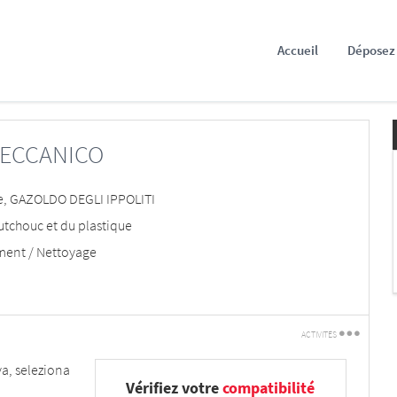
Accueil
Déposez 
ECCANICO
e
,
GAZOLDO DEGLI IPPOLITI
utchouc et du plastique
ment / Nettoyage
ACTIVITÉS
Imprimez
va, seleziona
Vérifiez votre
compatibilité
Dites-le à un ami