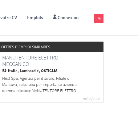
votre CV
Emplois
Connexion
FR
OFFRES D'EMPLOI SIMILAIRES
MANUTENTORE ELETTRO-
MECCANICO
Italie,
Lombardie, OSTIGLIA
Next Spa, Agenzia per il lavoro, Filiale di
Mantova, seleziona per importante azienda
gomma plastica: MANUTENTORE ELETTRO
...
MECCANICO La risorsa sarà responsabile della
15/06/2026
manutenzione ordinaria e straordinaria di
impianti, macchinari e attrezzature, assicurando
il corretto funzionamento e la continuità