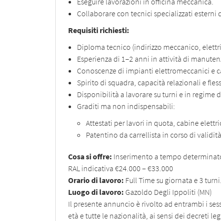
Eseguire lavorazioni in officina meccanica.
Collaborare con tecnici specializzati esterni 
Requisiti richiesti:
Diploma tecnico (indirizzo meccanico, elettri
Esperienza di 1–2 anni in attività di manutenz
Conoscenze di impianti elettromeccanici e ca
Spirito di squadra, capacità relazionali e fless
Disponibilità a lavorare su turni e in regime di
Graditi ma non indispensabili:
Attestati per lavori in quota, cabine elett
Patentino da carrellista in corso di validità
Cosa si offre:
Inserimento a tempo determinato
RAL indicativa €24.000 – €33.000
Orario di lavoro:
Full Time su giornata e 3 turni
Luogo di lavoro:
Gazoldo Degli Ippoliti (MN)
Il presente annuncio è rivolto ad entrambi i sessi
età e tutte le nazionalità, ai sensi dei decreti l