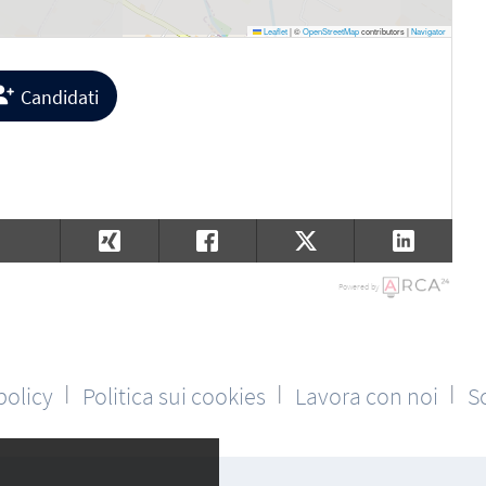
Leaflet
|
©
OpenStreetMap
contributors |
Navigator
Candidati
Powered by
policy
Politica sui cookies
Lavora con noi
S
│
│
│