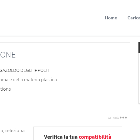
Home
Carica
IONE
GAZOLDO DEGLI IPPOLITI
mma e della materia plastica
tions
ATTIVITÀ
Stampa
va, seleziona
Verifica la tua
compatibilità
Dillo a un amico