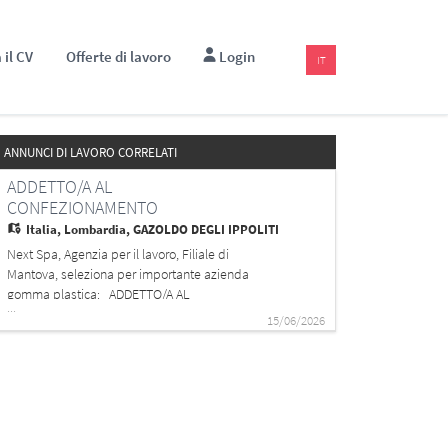
 il CV
Offerte di lavoro
Login
IT
ANNUNCI DI LAVORO CORRELATI
ADDETTO/A AL
CONFEZIONAMENTO
Italia,
Lombardia, GAZOLDO DEGLI IPPOLITI
Next Spa, Agenzia per il lavoro, Filiale di
Mantova, seleziona per importante azienda
gomma plastica: ADDETTO/A AL
...
CONFEZIONAMENTO La risorsa, inserita
15/06/2026
all'interno del team e in collaborazione con il
Capo Reparto e il Responsabile di Produzione, si
occuperà della conduzione delle macchine di
con