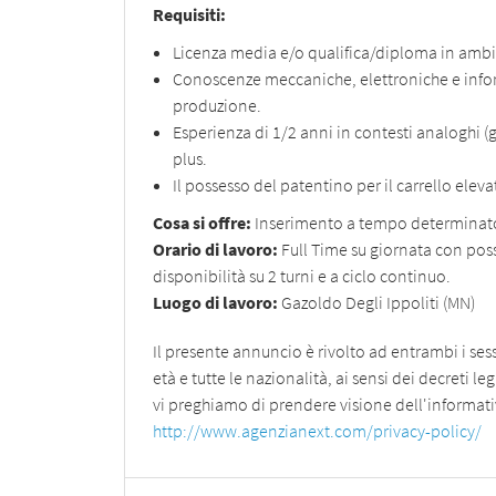
Requisiti:
Licenza media e/o qualifica/diploma in ambit
Conoscenze meccaniche, elettroniche e informa
produzione.
Esperienza di 1/2 anni in contesti analoghi
plus.
Il possesso del patentino per il carrello eleva
Cosa si offre:
Inserimento a tempo determinato
Orario di lavoro:
Full Time su giornata con poss
disponibilità su 2 turni e a ciclo continuo.
Luogo di lavoro:
Gazoldo Degli Ippoliti (MN)
Il presente annuncio è rivolto ad entrambi i sessi
età e tutte le nazionalità, ai sensi dei decreti l
vi preghiamo di prendere visione dell'informativ
http://www.agenzianext.com/privacy-policy/