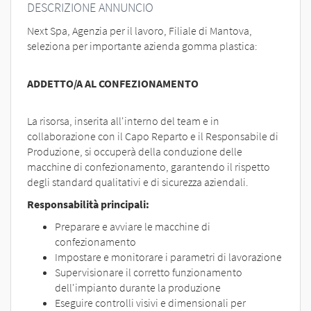
EN
DESCRIZIONE ANNUNCIO
Next Spa, Agenzia per il lavoro, Filiale di Mantova,
seleziona per importante azienda gomma plastica:
FR
ADDETTO/A AL CONFEZIONAMENTO
IT
La risorsa, inserita all'interno del team e in
collaborazione con il Capo Reparto e il Responsabile di
DE
Produzione, si occuperà della conduzione delle
macchine di confezionamento, garantendo il rispetto
degli standard qualitativi e di sicurezza aziendali.
ES
Responsabilità principali:
Preparare e avviare le macchine di
PT
confezionamento
Impostare e monitorare i parametri di lavorazione
Supervisionare il corretto funzionamento
dell'impianto durante la produzione
Eseguire controlli visivi e dimensionali per