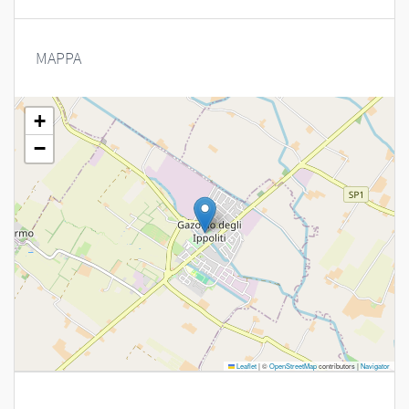
MAPPA
+
−
Leaflet
|
©
OpenStreetMap
contributors |
Navigator