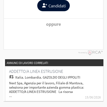
Candidati
oppure
Powered by
ANNUNCI DI LAVORO CORRELATI
ADDETTO/A LINEA ESTRUSIONE
Italia,
Lombardia, GAZOLDO DEGLI IPPOLITI
Next Spa, Agenzia per il lavoro, Filiale di Mantova,
seleziona per importante azienda gomma plastica:
ADDETTO/A LINEA ESTRUSIONE La risorsa
...
selezionata lavorerà sotto la supervisione diretta del
15/06/2026
Capo Reparto e in maniera indiretta del
Responsabile di Produzione. Responsabilità