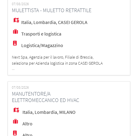
EN
per garantire elevati standard di qualità e sicurezza sul
07/08/2026
MULETTISTA - MULETTO RETRATTILE
lavoro; - Capaci
FR
Italia
,
Lombardia
,
CASEI GEROLA
Trasporti e logistica
IT
Logistica/Magazzino
Next Spa, Agenzia per il lavoro, Filiale di Brescia,
DE
seleziona per Azienda logistica in zona CASEI GEROLA
...
(PV) per un picco di lavoro di 2 mesi MAGAZZINIERE
MULETTISTA MANSIONI: - carico/scarico - picking -
movimentazione merci con commissionatore verticale
ES
REQUISITI: - Patentino del muletto - Uso pratico di
07/08/2026
MANUTENTORE/A
muletto, carrello retrattil
ELETTROMECCANICO ED HVAC
PT
Italia
,
Lombardia
,
MILANO
Altro
Altro