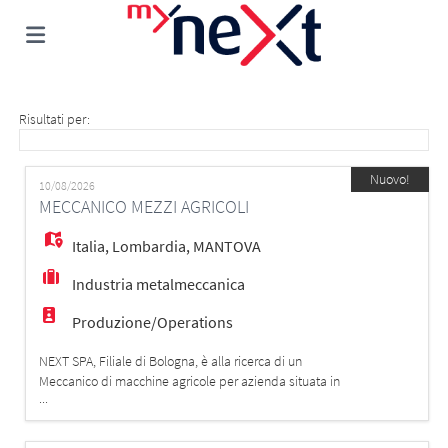
Home
Risultati per:
Offerte
Nuovo!
10/08/2026
MECCANICO MEZZI AGRICOLI
di
Carica
Italia
,
Lombardia
,
MANTOVA
Industria metalmeccanica
lavoro
il
Login
Produzione/Operations
NEXT SPA, Filiale di Bologna, è alla ricerca di un
CV
Lingua
Meccanico di macchine agricole per azienda situata in
...
provincia di Mantova (MN). La risorsa selezionata si
occuperà di: - Attività di montaggio, manutenzione e
riparazione sui macchinari; - Collaborazione con il team