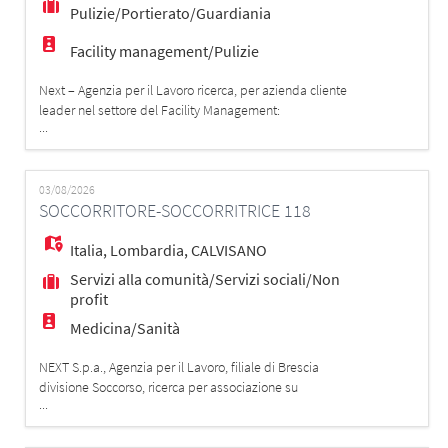
Pulizie/Portierato/Guardiania
Facility management/Pulizie
Next – Agenzia per il Lavoro ricerca, per azienda cliente
leader nel settore del Facility Management:
...
un/una Responsabile Operativo – Soft Facility
Management (Pulizie e Facchinaggio) Principali
attività - Coordinerai e supervisionerai le attività
operative presso le sedi dei clienti, assicurando il
03/08/2026
SOCCORRITORE-SOCCORRITRICE 118
corretto svolgimento dei servizi. - Pian
Italia
,
Lombardia
,
CALVISANO
Servizi alla comunità/Servizi sociali/Non
profit
Medicina/Sanità
NEXT S.p.a., Agenzia per il Lavoro, filiale di Brescia
divisione Soccorso, ricerca per associazione su
...
Calvisano (BS) e su tutto il territorio di Brescia e
provincia, figure di SOCCORRITORE/SOCCORRITRICE
ESECUTORE CERTIFICATO/A AREU REQUISITI