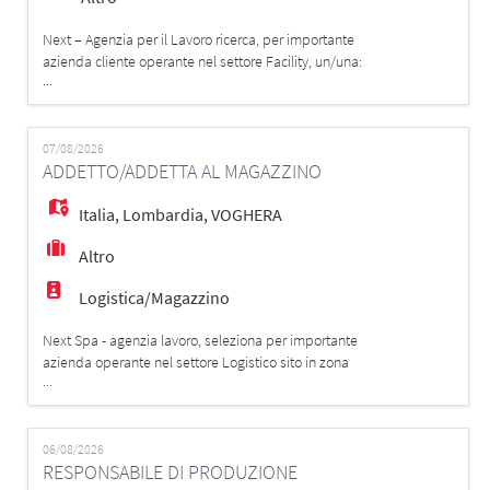
Next – Agenzia per il Lavoro ricerca, per importante
azienda cliente operante nel settore Facility, un/una:
...
Manutentore/a elettromeccanico/a ed HVAC La risorsa,
verrà inserita in presidio presso azienda cliente.
Mansioni - Eseguire attività di manutenzione ordinaria e
di primo intervento sugli impianti meccanici ed elettrici.
07/08/2026
ADDETTO/ADDETTA AL MAGAZZINO
- Garantire il
Italia
,
Lombardia
,
VOGHERA
Altro
Logistica/Magazzino
Next Spa - agenzia lavoro, seleziona per importante
azienda operante nel settore Logistico sito in zona
...
Voghera la figura di: ADDETTO/ADDETTA AL MAGAZZINO
La risorsa verrà inserita all'interno del reparto
ricevimento merci e si occuperà di: - Ricezione e
controllo della merce in entrata; - Verifica della
06/08/2026
RESPONSABILE DI PRODUZIONE
conformità dei colli e della documen