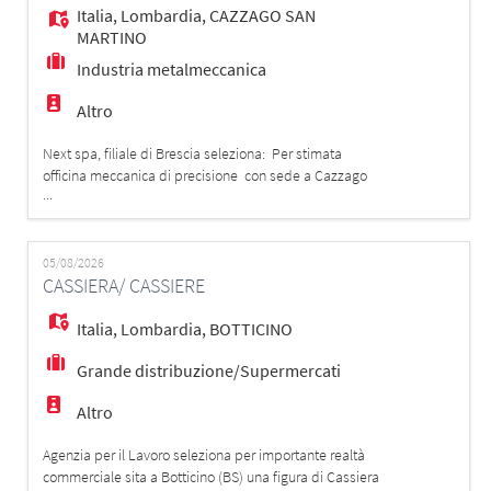
Italia
,
Lombardia
,
CAZZAGO SAN
MARTINO
Industria metalmeccanica
Altro
Next spa, filiale di Brescia seleziona: Per stimata
officina meccanica di precisione con sede a Cazzago
...
San Martino (BS), UN/UNA Responsabile di
Produzione. Il Ruolo e il Contesto Organizzativo La
risorsa inserita agirà come figura chiave e punto di
contatto tra l'officina produttiva, l'amministrazione e la
05/08/2026
CASSIERA/ CASSIERE
Direzione aziendale. Lavorerà in
Italia
,
Lombardia
,
BOTTICINO
Grande distribuzione/Supermercati
Altro
Agenzia per il Lavoro seleziona per importante realtà
commerciale sita a Botticino (BS) una figura di Cassiera