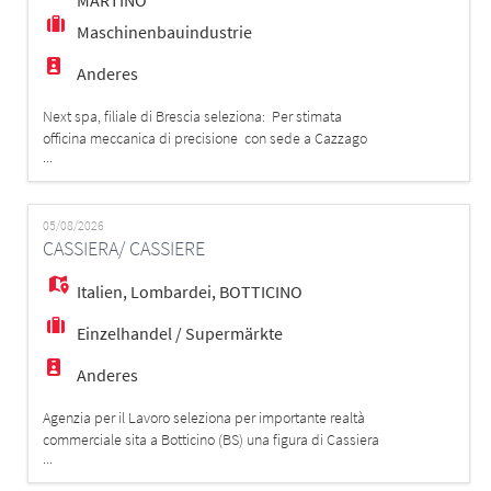
MARTINO
Maschinenbauindustrie
Anderes
Next spa, filiale di Brescia seleziona: Per stimata
officina meccanica di precisione con sede a Cazzago
...
San Martino (BS), UN/UNA Responsabile di
Produzione. Il Ruolo e il Contesto Organizzativo La
risorsa inserita agirà come figura chiave e punto di
contatto tra l'officina produttiva, l'amministrazione e la
05/08/2026
CASSIERA/ CASSIERE
Direzione aziendale. Lavorerà in
Italien
,
Lombardei
,
BOTTICINO
Einzelhandel / Supermärkte
Anderes
Agenzia per il Lavoro seleziona per importante realtà
commerciale sita a Botticino (BS) una figura di Cassiera
...
/ Addetta alle vendite per inserimento immediato con
orario Full-Time. 👀 Chi cerchiamo? Il profilo ideale