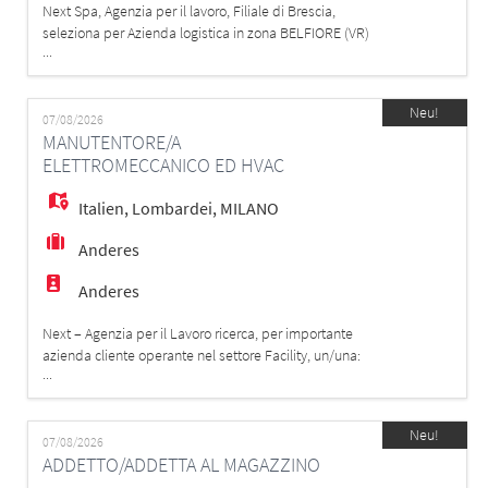
Next Spa, Agenzia per il lavoro, Filiale di Brescia,
seleziona per Azienda logistica in zona BELFIORE (VR)
...
MAGAZZINIERE MULETTISTA MANSIONI: - carico/scarico
- picking - movimentazione merci con muletto retrattile
REQUISITI: - Patentino del muletto - Uso pratico di
Neu!
muletto, carrello retrattile, commissionatore verticale SI
07/08/2026
MANUTENTORE/A
OFFRE CONT
ELETTROMECCANICO ED HVAC
Italien
,
Lombardei
,
MILANO
Anderes
Anderes
Next – Agenzia per il Lavoro ricerca, per importante
azienda cliente operante nel settore Facility, un/una:
...
Manutentore/a elettromeccanico/a ed HVAC La risorsa,
verrà inserita in presidio presso azienda cliente.
Mansioni - Eseguire attività di manutenzione ordinaria e
Neu!
di primo intervento sugli impianti meccanici ed elettrici.
07/08/2026
ADDETTO/ADDETTA AL MAGAZZINO
- Garantire il