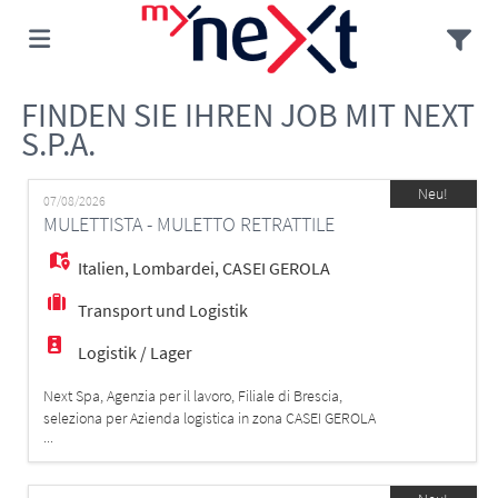
FINDEN SIE IHREN JOB MIT NEXT
Home
S.P.A.
Stellen
Neu!
07/08/2026
MULETTISTA - MULETTO RETRATTILE
Lebenslauf
Italien
,
Lombardei
,
CASEI GEROLA
Transport und Logistik
hochladen
Anmelden
Logistik / Lager
Next Spa, Agenzia per il lavoro, Filiale di Brescia,
seleziona per Azienda logistica in zona CASEI GEROLA
Sprache
...
(PV) per un picco di lavoro di 2 mesi MAGAZZINIERE
MULETTISTA MANSIONI: - carico/scarico - picking -
movimentazione merci con commissionatore verticale