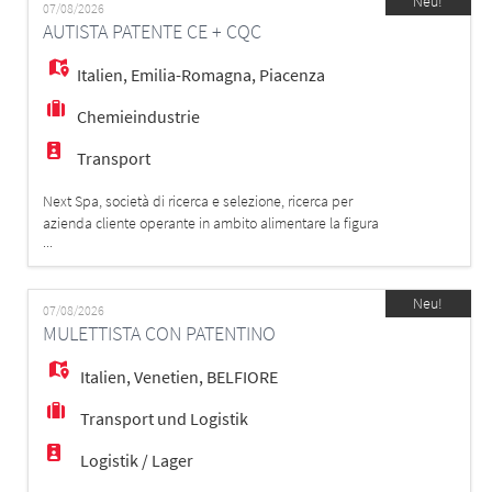
EN
Neu!
REQUISITI: - Patentino del muletto - Uso pratico di
07/08/2026
AUTISTA PATENTE CE + CQC
muletto, carrello retrattil
Italien
,
Emilia-Romagna
,
Piacenza
FR
Chemieindustrie
IT
Transport
Next Spa, società di ricerca e selezione, ricerca per
azienda cliente operante in ambito alimentare la figura
DE
...
di: AUTISTA PATENTE CE + CQC Siamo alla ricerca di
un autista di autotreni scarrabili; la figura selezionata si
occuperà principalmente della movimentazione e del
ES
Neu!
posizionamento di celle frigorifere e cassoni scarrabili
07/08/2026
MULETTISTA CON PATENTINO
presso azien
Italien
,
Venetien
,
BELFIORE
PT
Transport und Logistik
Logistik / Lager