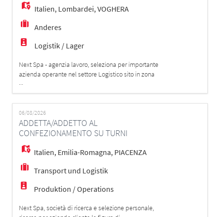
Italien
,
Lombardei
,
VOGHERA
Anderes
Logistik / Lager
Next Spa - agenzia lavoro, seleziona per importante
azienda operante nel settore Logistico sito in zona
...
Voghera la figura di: ADDETTO/ADDETTA AL MAGAZZINO
La risorsa verrà inserita all'interno del reparto
ricevimento merci e si occuperà di: - Ricezione e
controllo della merce in entrata; - Verifica della
06/08/2026
ADDETTA/ADDETTO AL
conformità dei colli e della documen
CONFEZIONAMENTO SU TURNI
Italien
,
Emilia-Romagna
,
PIACENZA
Transport und Logistik
Produktion / Operations
Next Spa, società di ricerca e selezione personale,