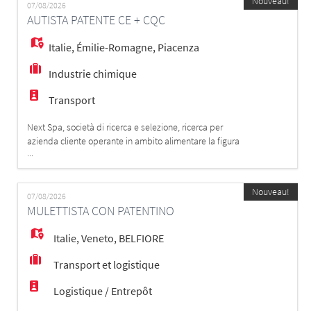
EN
Nouveau!
REQUISITI: - Patentino del muletto - Uso pratico di
07/08/2026
AUTISTA PATENTE CE + CQC
muletto, carrello retrattil
Italie
,
Émilie-Romagne
,
Piacenza
FR
Industrie chimique
IT
Transport
Next Spa, società di ricerca e selezione, ricerca per
azienda cliente operante in ambito alimentare la figura
DE
...
di: AUTISTA PATENTE CE + CQC Siamo alla ricerca di
un autista di autotreni scarrabili; la figura selezionata si
occuperà principalmente della movimentazione e del
ES
Nouveau!
posizionamento di celle frigorifere e cassoni scarrabili
07/08/2026
MULETTISTA CON PATENTINO
presso azien
Italie
,
Veneto
,
BELFIORE
PT
Transport et logistique
Logistique / Entrepôt