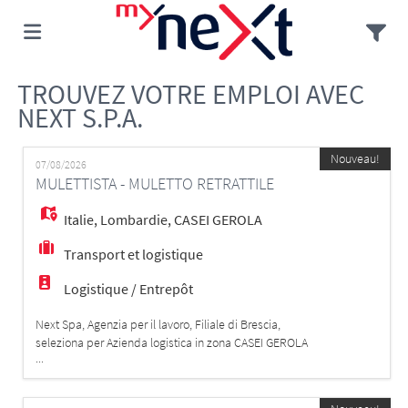
TROUVEZ VOTRE EMPLOI AVEC
Accueil
NEXT S.P.A.
Emplois
Nouveau!
07/08/2026
MULETTISTA - MULETTO RETRATTILE
Déposez
Italie
,
Lombardie
,
CASEI GEROLA
Transport et logistique
votre
Connexion
Logistique / Entrepôt
Next Spa, Agenzia per il lavoro, Filiale di Brescia,
seleziona per Azienda logistica in zona CASEI GEROLA
CV
Langue
...
(PV) per un picco di lavoro di 2 mesi MAGAZZINIERE
MULETTISTA MANSIONI: - carico/scarico - picking -
movimentazione merci con commissionatore verticale