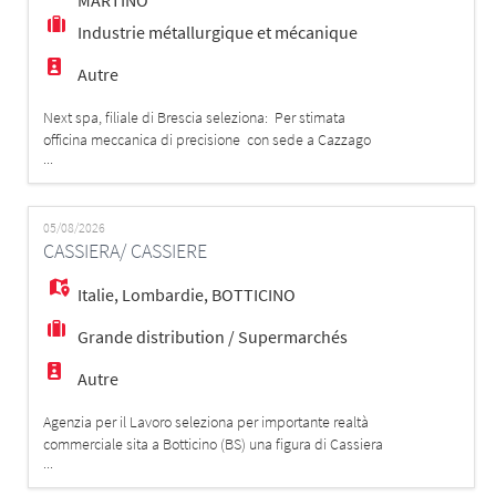
MARTINO
Industrie métallurgique et mécanique
Autre
Next spa, filiale di Brescia seleziona: Per stimata
officina meccanica di precisione con sede a Cazzago
...
San Martino (BS), UN/UNA Responsabile di
Produzione. Il Ruolo e il Contesto Organizzativo La
risorsa inserita agirà come figura chiave e punto di
contatto tra l'officina produttiva, l'amministrazione e la
05/08/2026
CASSIERA/ CASSIERE
Direzione aziendale. Lavorerà in
Italie
,
Lombardie
,
BOTTICINO
Grande distribution / Supermarchés
Autre
Agenzia per il Lavoro seleziona per importante realtà
commerciale sita a Botticino (BS) una figura di Cassiera
...
/ Addetta alle vendite per inserimento immediato con
orario Full-Time. 👀 Chi cerchiamo? Il profilo ideale