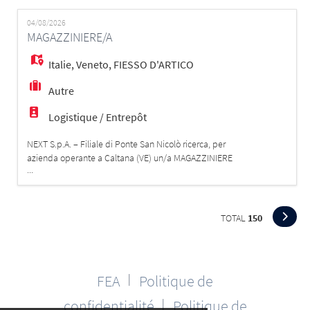
possiede: - Esperienza minima nella gestione della
cassa e dei pagamenti. - Precisione nel conteggio del
04/08/2026
MAGAZZINIERE/A
denaro e nella chiusura d
Italie
,
Veneto
,
FIESSO D'ARTICO
Autre
Logistique / Entrepôt
NEXT S.p.A. – Filiale di Ponte San Nicolò ricerca, per
azienda operante a Caltana (VE) un/a MAGAZZINIERE
...
Hai esperienza in magazzino e sei in cerca di
un'opportunità concreta in un'azienda dinamica e in
crescita? Abbiamo il lavoro giusto per te! 💼 Cosa
farai: - Gestirai il carico/scarico di materiali - Ti
TOTAL
150
occuperai della sistemazione, movime
FEA
Politique de
│
confidentialité
Politique de
│