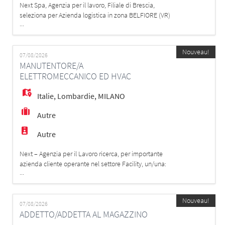
Next Spa, Agenzia per il lavoro, Filiale di Brescia,
seleziona per Azienda logistica in zona BELFIORE (VR)
...
MAGAZZINIERE MULETTISTA MANSIONI: - carico/scarico
- picking - movimentazione merci con muletto retrattile
REQUISITI: - Patentino del muletto - Uso pratico di
Nouveau!
muletto, carrello retrattile, commissionatore verticale SI
07/08/2026
MANUTENTORE/A
OFFRE CONT
ELETTROMECCANICO ED HVAC
Italie
,
Lombardie
,
MILANO
Autre
Autre
Next – Agenzia per il Lavoro ricerca, per importante
azienda cliente operante nel settore Facility, un/una:
...
Manutentore/a elettromeccanico/a ed HVAC La risorsa,
verrà inserita in presidio presso azienda cliente.
Mansioni - Eseguire attività di manutenzione ordinaria e
Nouveau!
di primo intervento sugli impianti meccanici ed elettrici.
07/08/2026
ADDETTO/ADDETTA AL MAGAZZINO
- Garantire il