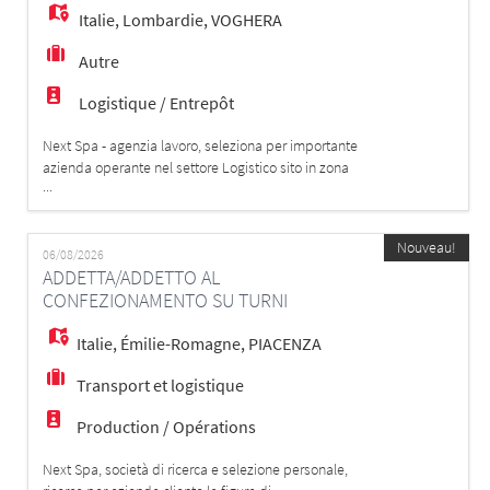
Italie
,
Lombardie
,
VOGHERA
Autre
Logistique / Entrepôt
Next Spa - agenzia lavoro, seleziona per importante
azienda operante nel settore Logistico sito in zona
...
Voghera la figura di: ADDETTO/ADDETTA AL MAGAZZINO
La risorsa verrà inserita all'interno del reparto
ricevimento merci e si occuperà di: - Ricezione e
Nouveau!
controllo della merce in entrata; - Verifica della
06/08/2026
ADDETTA/ADDETTO AL
conformità dei colli e della documen
CONFEZIONAMENTO SU TURNI
Italie
,
Émilie-Romagne
,
PIACENZA
Transport et logistique
Production / Opérations
Next Spa, società di ricerca e selezione personale,