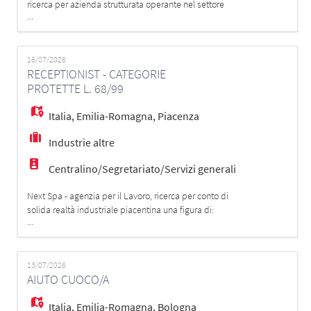
ricerca per azienda strutturata operante nel settore
...
tecnologico/industriale: IMPIEGATO/A CONTABILE
Attività principali: - Gestione completa del ciclo di
faturazione - Registrazione e controllo fatture fornitori -
Verifica ordini, DDT e riconciliazioni - Gestione
16/07/2026
RECEPTIONIST - CATEGORIE
scadenziario for
PROTETTE L. 68/99
Italia
,
Emilia-Romagna
,
Piacenza
Industrie altre
Centralino/Segretariato/Servizi generali
Next Spa - agenzia per il Lavoro, ricerca per conto di
solida realtà industriale piacentina una figura di:
...
RECEPTIONIST - CATEGORIE PROTETTE L. 68/99 La
figura selezionata sarà inserita all'interno dell'organico
aziendale e si occuperà di attività di accoglienza e
supporto operativo ai diversi reparti aziendali.
13/07/2026
AIUTO CUOCO/A
Principali attività prev
Italia
,
Emilia-Romagna
,
Bologna