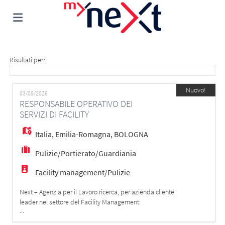
Home
Risultati per:
Offerte
Nuovo!
03/08/2026
RESPONSABILE OPERATIVO DEI
SERVIZI DI FACILITY
di
Carica
Italia
,
Emilia-Romagna
,
BOLOGNA
Pulizie/Portierato/Guardiania
lavoro
il
Login
Facility management/Pulizie
CV
Lingua
Next – Agenzia per il Lavoro ricerca, per azienda cliente
leader nel settore del Facility Management:
...
un/una Responsabile Operativo – Soft Facility
Management (Pulizie e Facchinaggio) La risorsa sarà