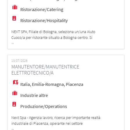
Ristorazione/Catering
Ristorazione/Hospitality
NEXT SPA, Filiale di Bologna, seleziona un/una Aiuto
Cuoco/a per ristorante situato a Bologna centro. Si
...
valutano profili Junior con volontà di crescita
professionale e di lavorare in squadra. Richiesti: -
Breve esperienza pregressa nella mansione o Diploma
Alberghiero; - Disponibilità a lavorare su turni; -
13/07/2026
MANUTENTORE/MANUTENTRICE
Disponibilità immediata. La
ELETTROTECNICO/A
Italia
,
Emilia-Romagna
,
Piacenza
Industrie altre
Produzione/Operations
Next Spa - Agenzia lavoro, ricerca per importante realtà
industriale di Piacenza, operante nel settore
...
manifatturiero, la figura di