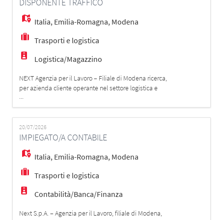
DISPONENTE TRAFFICO
standard qualitativi e il rispetto de
Italia
,
Emilia-Romagna
,
Modena
Trasporti e logistica
Logistica/Magazzino
NEXT Agenzia per il Lavoro – Filiale di Modena ricerca,
per azienda cliente operante nel settore logistica e
...
trasporti: UN/UNA DISPONENTE TRAFFICO
Responsabilità principali: - Pianificazione trasporto
merci su gomma tramite gestionale - Analisi e
inserimento ordini dei clienti, elaborazione richieste di
20/07/2026
IMPIEGATO/A CONTABILE
spedizione e verifica della dispon
Italia
,
Emilia-Romagna
,
Modena
Trasporti e logistica
Contabilità/Banca/Finanza
Next S.p.A. – Agenzia per il Lavoro, filiale di Modena,