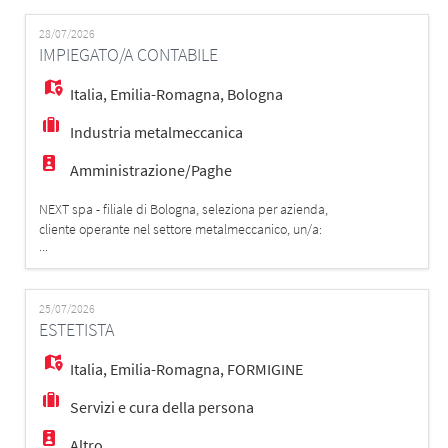
EN
responsabile del coordinamento operativo dei servizi
di Soft Facility Management nelle aree di Bologna e
28/07/2026
IMPIEGATO/A CONTABILE
Firenze. Principali attività - As
FR
Italia
,
Emilia-Romagna
,
Bologna
Industria metalmeccanica
IT
Amministrazione/Paghe
DE
NEXT spa - filiale di Bologna, seleziona per azienda,
cliente operante nel settore metalmeccanico, un/a:
...
IMPIEGATO/A AMMINISTRATIVO/A CONTABILE Il/ la
candidato/a si occuperà della tenuta dell'intera
ES
contabilità dell'azienda fino al bilancio ante imposte
occupandosi dei seguenti adempimenti: - ciclo attivo;
25/07/2026
ESTETISTA
- ciclo passivo; - liquidazio
PT
Italia
,
Emilia-Romagna
,
FORMIGINE
Servizi e cura della persona
Altro