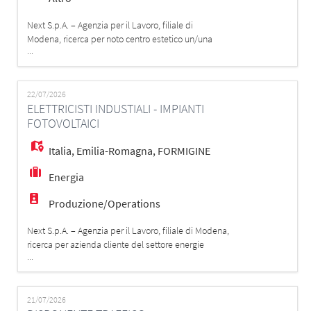
Next S.p.A. – Agenzia per il Lavoro, filiale di
Modena, ricerca per noto centro estetico un/una
...
ESTETISTA in possesso di diploma triennale
di estetista. La risorsa sarà inserita all'interno del
centro estetico e si occuperà principalmente di
trattamenti di depilazione laser, garantendo un
22/07/2026
ELETTRICISTI INDUSTIALI - IMPIANTI
servizio professionale e un'assistenza qualificata alla c
FOTOVOLTAICI
Italia
,
Emilia-Romagna
,
FORMIGINE
Energia
Produzione/Operations
Next S.p.A. – Agenzia per il Lavoro, filiale di Modena,
ricerca per azienda cliente del settore energie
...
rinnovabili: ELETTRICISTI INDUSTRIALI - IMPIANTI
FOTOVOLTAICI La risorsa si occuperà dell'installazione,
manutenzione e assistenza di impianti fotovoltaici in
ambito industriale, garantendo elevati
21/07/2026