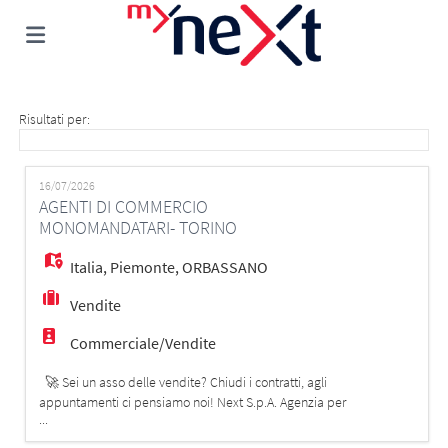
Home
Risultati per:
Offerte
16/07/2026
AGENTI DI COMMERCIO
MONOMANDATARI- TORINO
di
Carica
Italia
,
Piemonte
,
ORBASSANO
Vendite
lavoro
il
Login
Commerciale/Vendite
CV
Lingua
🚀 Sei un asso delle vendite? Chiudi i contratti, agli
appuntamenti ci pensiamo noi! Next S.p.A. Agenzia per
...
il Lavoro, seleziona per conto di una prestigiosa ed
importante Holding leader nella vendita di servizi,