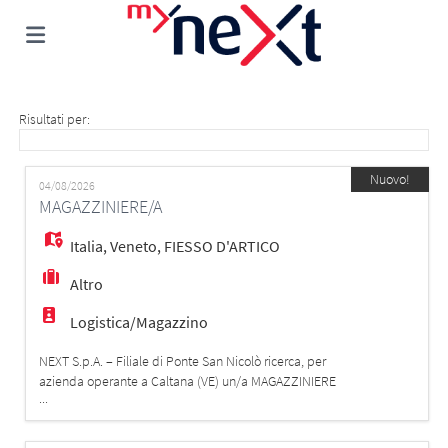
Home
Risultati per:
Offerte
Nuovo!
04/08/2026
MAGAZZINIERE/A
di
Carica
Italia
,
Veneto
,
FIESSO D'ARTICO
Altro
lavoro
il
Login
Logistica/Magazzino
NEXT S.p.A. – Filiale di Ponte San Nicolò ricerca, per
CV
Lingua
azienda operante a Caltana (VE) un/a MAGAZZINIERE
...
Hai esperienza in magazzino e sei in cerca di
un'opportunità concreta in un'azienda dinamica e in
crescita? Abbiamo il lavoro giusto per te! 💼 Cosa