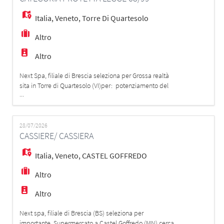
Italia
,
Veneto
,
Torre Di Quartesolo
Altro
Altro
Next Spa, filiale di Brescia seleziona per Grossa realtà
sita in Torre di Quartesolo (VI)per: potenziamento del
...
proprio organico. Un/Una back office offerte PPA -
categoria protetta legge 68/99 La risorsa si occuperà
di attività di redazione offerte per i clienti partendo dai
rapportini redatti dai tecnici, nonché di attività di
28/07/2026
CASSIERE/ CASSIERA
sopralluogo
Italia
,
Veneto
,
CASTEL GOFFREDO
Altro
Altro
Next spa, filiale di Brescia (BS) seleziona per
importante Supermercato a Castel Goffredo (MN) cerca