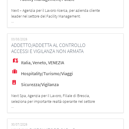
Next – Agenzia per il Lavoro ricerca, per azienda cliente
leader nel settore del Facility Management:
...
un/una Responsabile Operativo – Soft Facility
Management (Pulizie e Facchinaggio) Principali
attività - Coordinerai e supervisionerai le attività
operative svolte presso le sedi dei clienti. - Pianificherai
03/08/2026
ADDETTO/ADDETTA AL CONTROLLO
e organizzerai il lavoro del per
ACCESSI E VIGILANZA NON ARMATA
Italia
,
Veneto
,
VENEZIA
Hospitality/Turismo/Viaggi
Sicurezza/Vigilanza
Next Spa, Agenzia per il Lavoro, Filiale di Brescia,
seleziona per importante realtà operante nel settore
...
vigilanza ADDETTO/ADDETTA AL MONITORAGGIO E
GESTIONE DEI FLUSSI DEI VAPORETTI E ALLA
VIGILANZA NON ARMATA per VENEZIA LAGUNA E
VENEZIA MESTRE. MANSIONI: - Controllo dei varchi di
30/07/2026