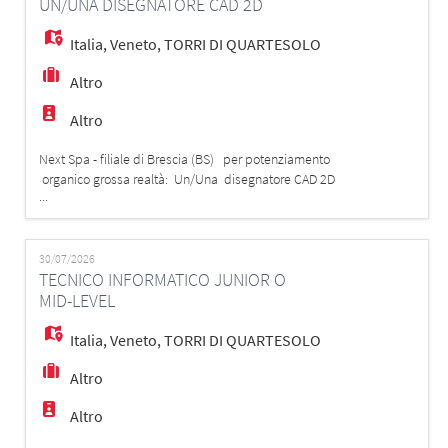
UN/UNA DISEGNATORE CAD 2D
accesso e controllo salita e discesa dai vaporetti; - Ac
Italia
,
Veneto
,
TORRI DI QUARTESOLO
Altro
Altro
Next Spa - filiale di Brescia (BS) per potenziamento
organico grossa realtà: Un/Una disegnatore CAD 2D
...
La risorsa si occuperà di attività di progettazione 2D
degli impianti di rilevazione antincendio e relativi
componenti Requisiti richiesti: • Diploma o Laurea ad
indirizzo tecnico • Esperienza pregressa nella
30/07/2026
TECNICO INFORMATICO JUNIOR O
mansione di almeno 2 anni
MID-LEVEL
Italia
,
Veneto
,
TORRI DI QUARTESOLO
Altro
Altro