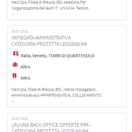
Next Spa, Filiale di Brescia (BS) seleziona Per
riorganizzazione del team IT, UN/UNA Tecnico
...
Informatico Junior o Mid-Level da inserire all'interno
della nostra azienda. La figura entrerà a far parte del
reparto IT e collaborerà alla gestione quotidiana
dell'infrastruttura informatica e al supporto agli utenti.
30/07/2026
IMPIEGATA AMMINISTRATIVA
Cerchiamo una persona curiosa,
CATEGORIA PROTETTA LEGGE68/99
Italia
,
Veneto
,
TORRI DI QUARTESOLO
Altro
Altro
Next spa, filiale di Brescia (BS), ricerca Impiegata/o
Amministrativa/o APPARTENENTE AL COLLOCAMENTO
...
MIRATO LEGGE 68/99 con esperienza nella gestione dei
processi di ciclo attivo e ciclo passivo. La risorsa,
inserita all'interno dell'ufficio amministrativo,
supporterà la gestione quotidiana delle attività
30/07/2026
UN/UNA BACK OFFICE OFFERTE PPA -
contabili e amministrative, garantendo pr
CATEGORIA PROTETTA LEGGE 68/99