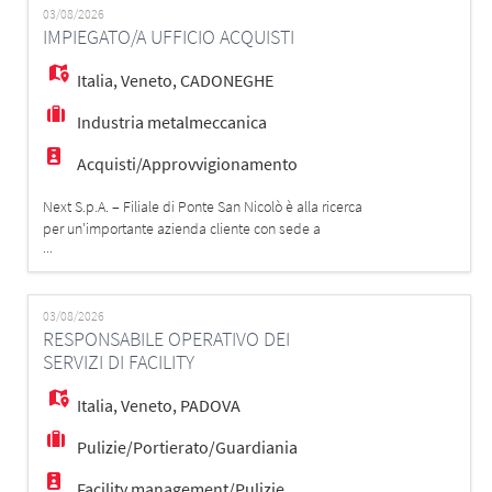
EN
farai: - Gestirai il carico/scarico di materiali - Ti
03/08/2026
IMPIEGATO/A UFFICIO ACQUISTI
occuperai della sistemazione, movime
FR
Italia
,
Veneto
,
CADONEGHE
Industria metalmeccanica
IT
Acquisti/Approvvigionamento
Next S.p.A. – Filiale di Ponte San Nicolò è alla ricerca
DE
per un'importante azienda cliente con sede a
...
Cadoneghe (PD) una figura di: IMPIEGATO/A UFFICIO
ACQUISTI La risorsa verrà inserita all'interno dell'Ufficio
Acquisti e affiancata in un percorso di crescita e
ES
formazione professionale. Mansioni: - Gestione ordini. -
03/08/2026
RESPONSABILE OPERATIVO DEI
Relazione con i fornitori.
SERVIZI DI FACILITY
PT
Italia
,
Veneto
,
PADOVA
Pulizie/Portierato/Guardiania
Facility management/Pulizie