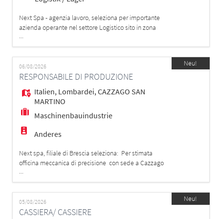
Next Spa - agenzia lavoro, seleziona per importante
azienda operante nel settore Logistico sito in zona
...
Voghera la figura di: ADDETTO/ADDETTA AL MAGAZZINO
La risorsa verrà inserita all'interno del reparto
ricevimento merci e si occuperà di: - Ricezione e
Neu!
controllo della merce in entrata; - Verifica della
06/08/2026
RESPONSABILE DI PRODUZIONE
conformità dei colli e della documen
Italien
,
Lombardei
,
CAZZAGO SAN
MARTINO
Maschinenbauindustrie
Anderes
Next spa, filiale di Brescia seleziona: Per stimata
officina meccanica di precisione con sede a Cazzago
...
San Martino (BS), UN/UNA Responsabile di
Produzione. Il Ruolo e il Contesto Organizzativo La
risorsa inserita agirà come figura chiave e punto di
Neu!
contatto tra l'officina produttiva, l'amministrazione e la
05/08/2026
CASSIERA/ CASSIERE
Direzione aziendale. Lavorerà in