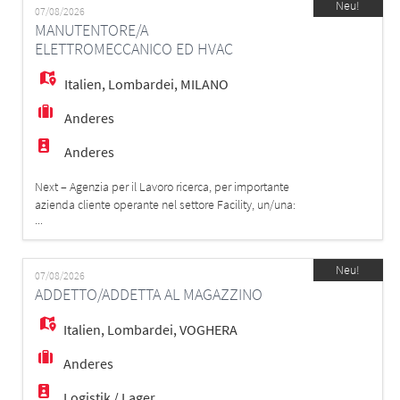
EN
Neu!
REQUISITI: - Patentino del muletto - Uso pratico di
07/08/2026
MANUTENTORE/A
muletto, carrello retrattil
ELETTROMECCANICO ED HVAC
FR
Italien
,
Lombardei
,
MILANO
Anderes
IT
Anderes
DE
Next – Agenzia per il Lavoro ricerca, per importante
azienda cliente operante nel settore Facility, un/una:
...
Manutentore/a elettromeccanico/a ed HVAC La risorsa,
verrà inserita in presidio presso azienda cliente.
ES
Mansioni - Eseguire attività di manutenzione ordinaria e
Neu!
di primo intervento sugli impianti meccanici ed elettrici.
07/08/2026
ADDETTO/ADDETTA AL MAGAZZINO
- Garantire il
PT
Italien
,
Lombardei
,
VOGHERA
Anderes
Logistik / Lager