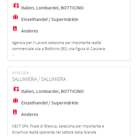
Italien
,
Lombardei
,
BOTTICINO
Einzelhandel / Supermärkte
Anderes
Agenzia per il Lavoro seleziona per importante realtà
commerciale sita a Botticino (BS) una figura di Cassiera
...
/ Addetta alle vendite per inserimento immediato con
orario Full-Time. 👀 Chi cerchiamo? Il profilo ideale
possiede: - Esperienza minima nella gestione della
cassa e dei pagamenti. - Precisione nel conteggio del
03/08/2026
SALUMIERA / SALUMIERA
denaro e nella chiusura d
Italien
,
Lombardei
,
BOTTICINO
Einzelhandel / Supermärkte
Anderes
NEXT SPA, filiale di Brescia, seleziona per importante e
dinamica realtà operante nel settore della Grande