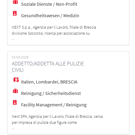
Soziale Dienste / Non-Profit
Gesundheitswesen / Medizin
NEXT S.p.a., Agenzia per il Lavoro, filiale di Brescia
divisione Soccorso, ricerca per associazione su
...
Calvisano (BS) e su tutto il territorio di Brescia e
provincia, figure di SOCCORRITORE/SOCCORRITRICE
ESECUTORE CERTIFICATO/A AREU REQUISITI
FONDAMENTALI: - Essere in possesso dell'attestato
03/08/2026
ADDETTO/ADDETTA ALLE PULIZIE
120 ore; - Disponibilità a lavorare su turni h24 d
CIVILI
Italien
,
Lombardei
,
BRESCIA
Reinigung / Sicherheitsdienst
Facility Management / Reinigung
Next SPA, Agenzia per il Lavoro, filiale di Brescia, cerca
per impresa di pulizie due figure come
...
ADDETTO/ADDETTA ALLE PULIZIE sulla zona di BRESCIA
centro e comuni limitrofi (Montirone e San Polo), con