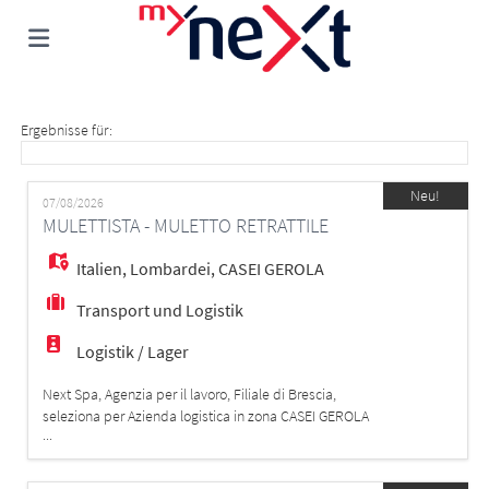
Home
Ergebnisse für:
Stellen
Neu!
07/08/2026
MULETTISTA - MULETTO RETRATTILE
Lebenslauf
Italien
,
Lombardei
,
CASEI GEROLA
Transport und Logistik
hochladen
Anmelden
Logistik / Lager
Next Spa, Agenzia per il lavoro, Filiale di Brescia,
Sprache
seleziona per Azienda logistica in zona CASEI GEROLA
...
(PV) per un picco di lavoro di 2 mesi MAGAZZINIERE
MULETTISTA MANSIONI: - carico/scarico - picking -
movimentazione merci con commissionatore verticale