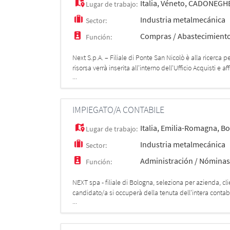
Italia
,
Véneto
,
CADONEGH
Lugar de trabajo:
Industria metalmecánica
Sector:
Compras / Abastecimient
Función:
Next S.p.A. – Filiale di Ponte San Nicolò è alla ricer
risorsa verrà inserita all'interno dell'Ufficio Acquisti e
...
fornitori.
IMPIEGATO/A CONTABILE
Italia
,
Emilia-Romagna
,
Bo
Lugar de trabajo:
Industria metalmecánica
Sector:
Administración / Nómina
Función:
NEXT spa - filiale di Bologna, seleziona per azienda,
candidato/a si occuperà della tenuta dell'intera contabi
...
passivo; - liquidazio