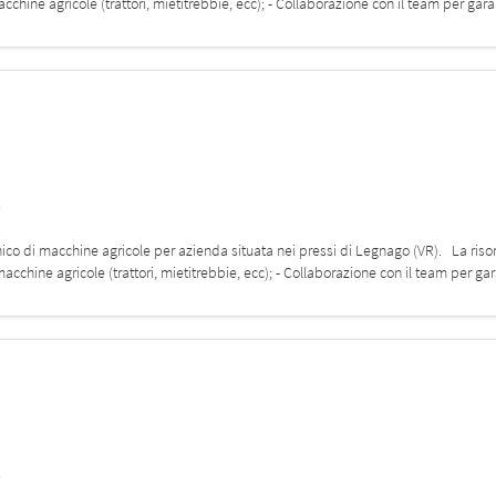
chine agricole (trattori, mietitrebbie, ecc); - Collaborazione con il team per gara
s
nico di macchine agricole per azienda situata nei pressi di Legnago (VR). La riso
acchine agricole (trattori, mietitrebbie, ecc); - Collaborazione con il team per gar
s