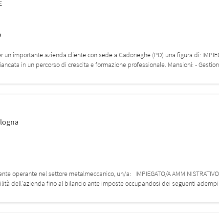
E
o
ca per un'importante azienda cliente con sede a Cadoneghe (PD) una figura di: IM
 affiancata in un percorso di crescita e formazione professionale. Mansioni: - Gestion
logna
s
 cliente operante nel settore metalmeccanico, un/a: IMPIEGATO/A AMMINISTRATIV
lità dell'azienda fino al bilancio ante imposte occupandosi dei seguenti adempimen