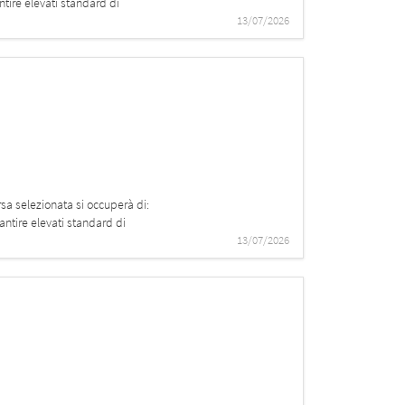
ntire elevati standard di
13/07/2026
rsa selezionata si occuperà di:
antire elevati standard di
13/07/2026