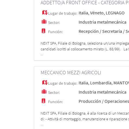
ADDETTO/A FRONT OFFICE - CATEGORIA PR
Italia
,
Véneto
,
LEGNAGO
Lugar de trabajo:
Industria metalmecánica
Sector:
Recepción / Secretaría / S
Función:
NEXT SPA, Filiale di Bologna, seleziona un/una impiega
candidati iscritti al collocamento mirato (L. 68/99). La 
...
clienti;
MECCANICO MEZZI AGRICOLI
Italia
,
Lombardía
,
MANTO
Lugar de trabajo:
Industria metalmecánica
Sector:
Producción / Operacione
Función:
NEXT SPA, Filiale di Bologna, è alla ricerca di un Mecc
di: - Attività di montaggio, manutenzione e riparazione s
...
Capaci