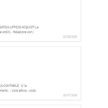
PIEGATO/A UFFICIO ACQUISTI La
e ordini. - Relazione con i
03/08/2026
O/A CONTABILE Il/ la
ti: - ciclo attivo; - ciclo
28/07/2026