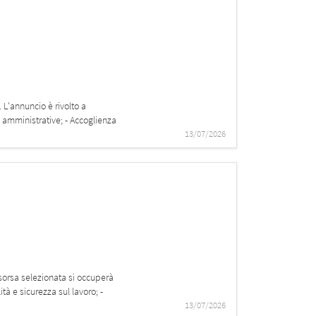
L'annuncio è rivolto a
he amministrative; - Accoglienza
13/07/2026
isorsa selezionata si occuperà
tà e sicurezza sul lavoro; -
13/07/2026