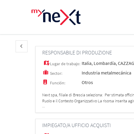
RESPONSABILE DI PRODUZIONE
Italia
,
Lombardía
,
CAZZAG
Lugar de trabajo:
Industria metalmecánica
Sector:
Otros
Función:
Next spa, filiale di Brescia seleziona: Per stimata of
Ruolo e il Contesto Organizzativo La risorsa inserita agi
...
Lavorerà in
IMPIEGATO/A UFFICIO ACQUISTI