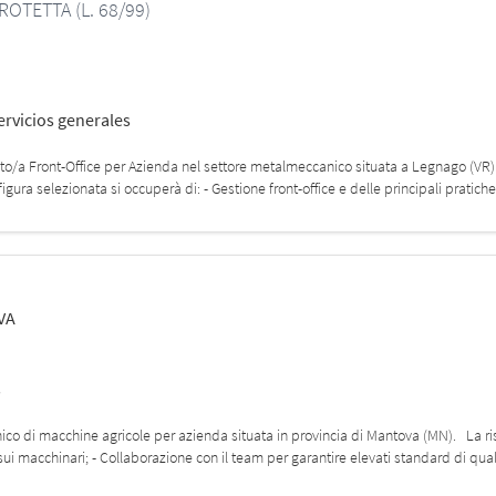
OTETTA (L. 68/99)
ervicios generales
to/a Front-Office per Azienda nel settore metalmeccanico situata a Legnago (VR). 
figura selezionata si occuperà di: - Gestione front-office e delle principali pratic
VA
s
anico di macchine agricole per azienda situata in provincia di Mantova (MN). La r
ui macchinari; - Collaborazione con il team per garantire elevati standard di quali