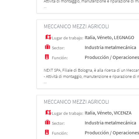
Attività di montaggio, manutenzione e riparazione di mac
...
qualità e
MECCANICO MEZZI AGRICOLI
Italia
,
Véneto
,
LEGNAGO
Lugar de trabajo:
Industria metalmecánica
Sector:
Producción / Operacione
Función:
NEXT SPA, Filiale di Bologna, è alla ricerca di un Mecca
- Attività di montaggio, manutenzione e riparazione di m
...
qualità
MECCANICO MEZZI AGRICOLI
Italia
,
Véneto
,
VICENZA
Lugar de trabajo:
Industria metalmecánica
Sector:
Producción / Operacione
Función: