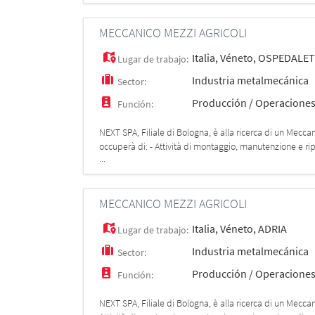
MECCANICO MEZZI AGRICOLI
Italia
,
Véneto
,
OSPEDALET
Lugar de trabajo:
Industria metalmecánica
Sector:
Producción / Operacione
Función:
NEXT SPA, Filiale di Bologna, è alla ricerca di un Mecc
occuperà di: - Attività di montaggio, manutenzione e rip
...
lavoro;
MECCANICO MEZZI AGRICOLI
Italia
,
Véneto
,
ADRIA
Lugar de trabajo:
Industria metalmecánica
Sector:
Producción / Operacione
Función:
NEXT SPA, Filiale di Bologna, è alla ricerca di un Mecca