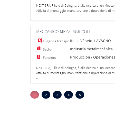
NEXT SPA, Filiale di Bologna, è alla ricerca di un Mecca
Attività di montaggio, manutenzione e riparazione di mac
...
MECCANICO MEZZI AGRICOLI
Italia
,
Véneto
,
LAVAGNO
Lugar de trabajo:
Industria metalmecánica
Sector:
Producción / Operacione
Función:
NEXT SPA, Filiale di Bologna, è alla ricerca di un Mecca
Attività di montaggio, manutenzione e riparazione di mac
...
e
1
2
3
4
5