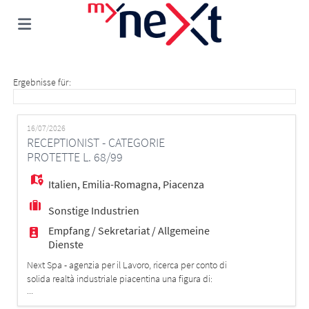
Home
Ergebnisse für:
Stellen
16/07/2026
RECEPTIONIST - CATEGORIE
PROTETTE L. 68/99
Lebenslauf
Italien
,
Emilia-Romagna
,
Piacenza
Sonstige Industrien
hochladen
Anmelden
Empfang / Sekretariat / Allgemeine
Dienste
Sprache
Next Spa - agenzia per il Lavoro, ricerca per conto di
solida realtà industriale piacentina una figura di:
...
RECEPTIONIST - CATEGORIE PROTETTE L. 68/99 La
figura selezionata sarà inserita all'interno dell'organico