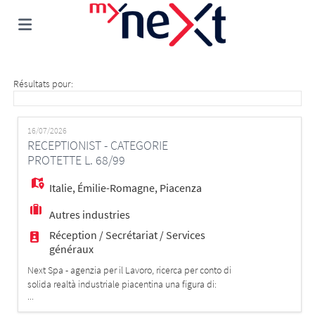
Accueil
Résultats pour:
Emplois
16/07/2026
RECEPTIONIST - CATEGORIE
PROTETTE L. 68/99
Déposez
Italie
,
Émilie-Romagne
,
Piacenza
Autres industries
votre
Connexion
Réception / Secrétariat / Services
généraux
CV
Langue
Next Spa - agenzia per il Lavoro, ricerca per conto di
solida realtà industriale piacentina una figura di:
...
RECEPTIONIST - CATEGORIE PROTETTE L. 68/99 La
figura selezionata sarà inserita all'interno dell'organico