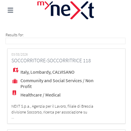
Home
Results for:
Job
03/08/2026
SOCCORRITORE-SOCCORRITRICE 118
list
Upload
Italy
,
Lombardy
,
CALVISANO
Community and Social Services / Non
Profit
your
Login
Healthcare / Medical
NEXT S.p.a., Agenzia per il Lavoro, filiale di Brescia
CV
Language
divisione Soccorso, ricerca per associazione su
...
Calvisano (BS) e su tutto il territorio di Brescia e
provincia, figure di SOCCORRITORE/SOCCORRITRICE
ESECUTORE CERTIFICATO/A AREU REQUISITI