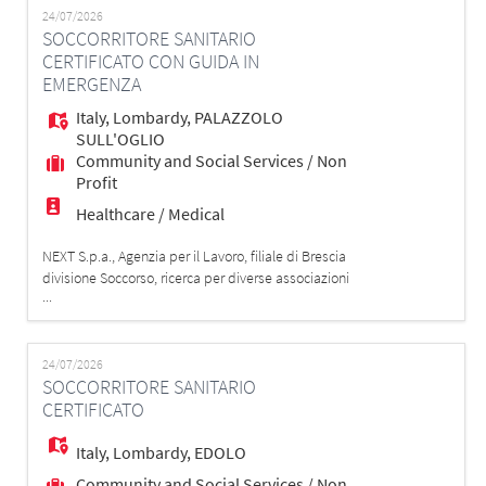
EN
FONDAMENTALI: - Essere in possesso dell'attestato
24/07/2026
SOCCORRITORE SANITARIO
120 ore; - Disponibilità a lavorare su turni h24 d
CERTIFICATO CON GUIDA IN
FR
EMERGENZA
Italy
,
Lombardy
,
PALAZZOLO
SULL'OGLIO
IT
Community and Social Services / Non
Profit
Healthcare / Medical
DE
NEXT S.p.a., Agenzia per il Lavoro, filiale di Brescia
divisione Soccorso, ricerca per diverse associazioni
...
ES
sulla zona di Palazzolo sull'Oglio (BS) e su tutto il
territorio di Brescia e provincia, figure di
SOCCORRITORE/SOCCORRITRICE ESECUTORE
CERTIFICATO/A AREU REQUISITI FONDAMENTALI: -
24/07/2026
PT
SOCCORRITORE SANITARIO
Essere in possesso dell'attestato 120 ore - Disponibil
CERTIFICATO
Italy
,
Lombardy
,
EDOLO
Community and Social Services / Non