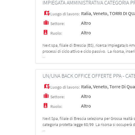
IMPIEGATA AMMINISTRATIVA CATEGORIA 
Italia
,
Veneto
,
TORRI DI Q
Luogo di lavoro:
Altro
Settore:
Altro
Ruolo:
Next spa, filiale di Brescia (BS), ricerca Impiegat
processi di ciclo attivo e ciclo passivo. La risorsa, inser
...
amministrative, garantendo pr
UN/UNA BACK OFFICE OFFERTE PPA - CAT
Italia
,
Veneto
,
Torre Di Qua
Luogo di lavoro:
Altro
Settore:
Altro
Ruolo:
Next Spa, filiale di Brescia seleziona per Grossa realt
categoria protetta legge 68/99 La risorsa si occuperà di a
...
sopralluogo