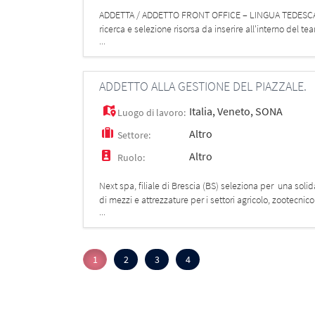
ADDETTA / ADDETTO FRONT OFFICE – LINGUA TEDESCA (P
ricerca e selezione risorsa da inserire all'interno del t
...
sulla clientela di lingua
ADDETTO ALLA GESTIONE DEL PIAZZALE.
Italia
,
Veneto
,
SONA
Luogo di lavoro:
Altro
Settore:
Altro
Ruolo:
Next spa, filiale di Brescia (BS) seleziona per una solid
di mezzi e attrezzature per i settori agricolo, zootecni
...
op
1
2
3
4