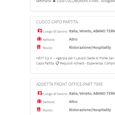
settimana! 🔥 COSA COLLABORERAI A FARE - Accogliere i cli
...
gli scaffa
CUOCO CAPO PARTITA
Italia
,
Veneto
,
ABANO TER
Luogo di lavoro:
Altro
Settore:
Ristorazione/Hospitality
Ruolo:
NEXT S.p.A. – Agenzia per il Lavoro (Sede di Ponte San
Capo Partita. 📋 Requisiti richiesti - Esperienza: Compro
...
ristorazione di
ADDETTA FRONT OFFICE-PART TIME
Italia
,
Veneto
,
ABANO TER
Luogo di lavoro:
Altro
Settore:
Ristorazione/Hospitality
Ruolo: