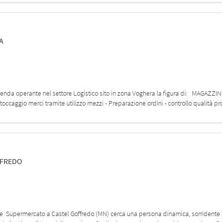
A
zienda operante nel settore Logistico sito in zona Voghera la figura di: MAGAZ
stoccaggio merci tramite utilizzo mezzi - Preparazione ordini - controllo qualità p
FFREDO
nte Supermercato a Castel Goffredo (MN) cerca una persona dinamica, sorridente e 