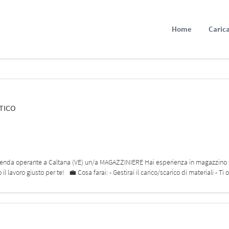
Home
Carica
RTICO
 azienda operante a Caltana (VE) un/a MAGAZZINIERE Hai esperienza in magazzino e
 lavoro giusto per te! 💼 Cosa farai: - Gestirai il carico/scarico di materiali - Ti