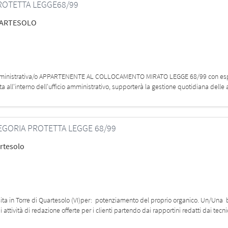
PROTETTA LEGGE68/99
UARTESOLO
a/o Amministrativa/o APPARTENENTE AL COLLOCAMENTO MIRATO LEGGE 68/99 con esp
ita all'interno dell'ufficio amministrativo, supporterà la gestione quotidiana delle a
EGORIA PROTETTA LEGGE 68/99
rtesolo
à sita in Torre di Quartesolo (VI)per: potenziamento del proprio organico. Un/Una 
ttività di redazione offerte per i clienti partendo dai rapportini redatti dai tecnic