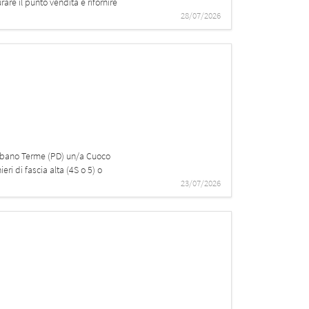
are il punto vendita e rifornire
28/07/2026
d Abano Terme (PD) un/a Cuoco
ri di fascia alta (4S o 5) o
23/07/2026