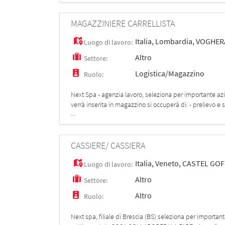
MAGAZZINIERE CARRELLISTA
Italia
,
Lombardia
,
VOGHER
Luogo di lavoro:
Altro
Settore:
Logistica/Magazzino
Ruolo:
Next Spa - agenzia lavoro, seleziona per importante a
verrà inserita in magazzino si occuperà di: - prelievo e 
...
eventu
CASSIERE/ CASSIERA
Italia
,
Veneto
,
CASTEL GO
Luogo di lavoro:
Altro
Settore:
Altro
Ruolo:
Next spa, filiale di Brescia (BS) seleziona per importa