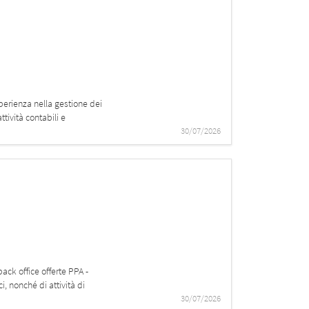
erienza nella gestione dei
ttività contabili e
30/07/2026
back office offerte PPA -
i, nonché di attività di
30/07/2026