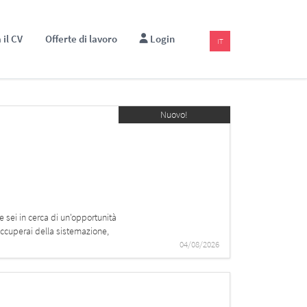
 il CV
Offerte di lavoro
Login
IT
Nuovo!
 sei in cerca di un'opportunità
 occuperai della sistemazione,
04/08/2026