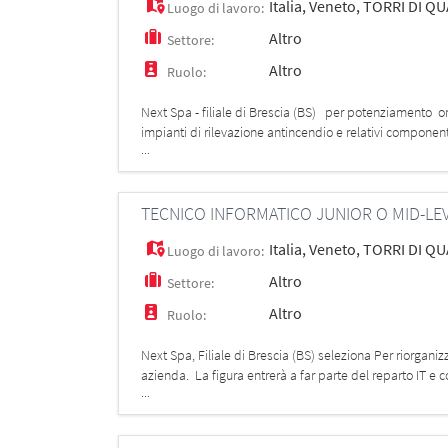
Italia
,
Veneto
,
TORRI DI Q
Luogo di lavoro:
Altro
Settore:
Altro
Ruolo:
Next Spa - filiale di Brescia (BS) per potenziamento o
impianti di rilevazione antincendio e relativi componen
...
2 anni
TECNICO INFORMATICO JUNIOR O MID-LE
Italia
,
Veneto
,
TORRI DI Q
Luogo di lavoro:
Altro
Settore:
Altro
Ruolo:
Next Spa, Filiale di Brescia (BS) seleziona Per riorgani
azienda. La figura entrerà a far parte del reparto IT e 
...
persona curiosa,