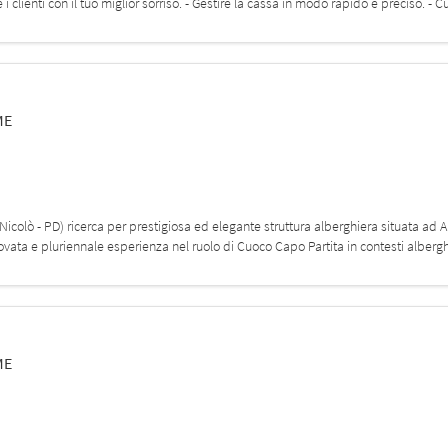
enti con il tuo miglior sorriso. - Gestire la cassa in modo rapido e preciso. - Cur
ME
 Nicolò - PD) ricerca per prestigiosa ed elegante struttura alberghiera situata a
vata e pluriennale esperienza nel ruolo di Cuoco Capo Partita in contesti alberghie
ME