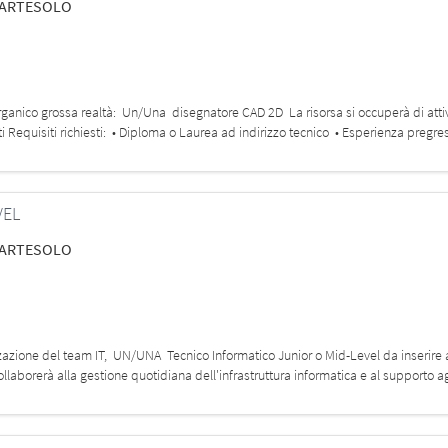
UARTESOLO
rganico grossa realtà: Un/Una disegnatore CAD 2D La risorsa si occuperà di attiv
ti Requisiti richiesti: • Diploma o Laurea ad indirizzo tecnico • Esperienza preg
VEL
UARTESOLO
zzazione del team IT, UN/UNA Tecnico Informatico Junior o Mid-Level da inserire a
collaborerà alla gestione quotidiana dell'infrastruttura informatica e al supporto 